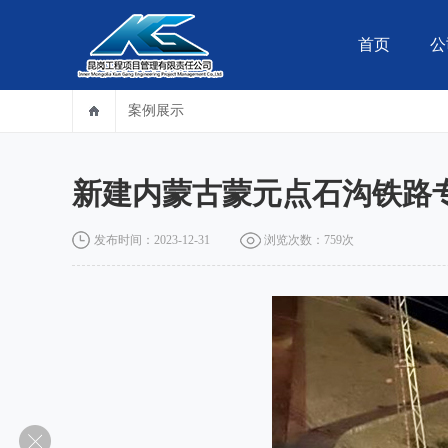
首页
公
案例展示
全过程项目咨询管理
企业简介
房屋建筑工程监
检测鉴定安全评估
新建内蒙古蒙元点石沟铁路
发布时间：2023-12-31
浏览次数：759次