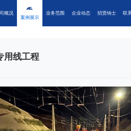
司概况
业务范围
企业动态
招贤纳士
联
案例展示
理
企业文化
市政铁路工程监理
团队风采
资质证书
电力农林工程监理
荣誉
工程前期咨询
工程造价咨询
工程招标
专用线工程