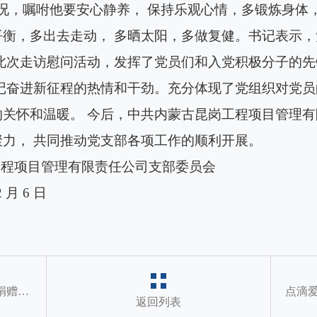
况，嘱咐他要安心静养， 保持乐观心情，多锻炼身体
衡，多出去走动， 多晒太阳，多做复健。书记表示，
此次走访慰问活动，发挥了党员们和入党积极分子的
记奋进新征程的热情和干劲。充分体现了党组织对党员
关怀和温暖。 今后，中共内蒙古昆岗工程项目管理有
力， 共同推动党支部各项工作的顺利开展。
有限责任公司支部委员会
6 日
善举似阳，温暖岁月长河—昆岗公司党支部 捐赠助力古城镇西云寿长者食堂
返回列表