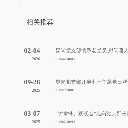
相关推荐
02-04
昆岗党支部情系老党员 慰问暖
read more
2026
09-28
昆岗党支部开展七一主题党日观
read more
2025
03-07
“学雷锋、践初心”昆岗党支部
read more
2025