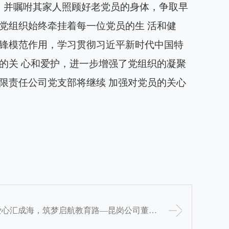
，并嘱咐其家人照顾好老党员的身体，争取早
党组织始终牵挂着每一位党员的生 活和健
先锋模范作用，学习贯彻习近平新时代中国特
的关 心和爱护，进一步增强了党组织的凝聚
限责任公司党支部将继续 加强对党员的关心
点滴爱心汇成海，筑梦启航教育路—昆岗公司董事长亲赴托县一中母校捐资助学、赠图书活动报道