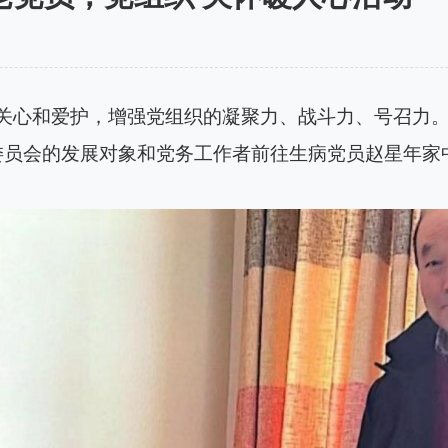
和爱护，增强党组织的凝聚力、战斗力、号召力。2025
委员会的发展对象和党务工作者前往生病党员赵星年家