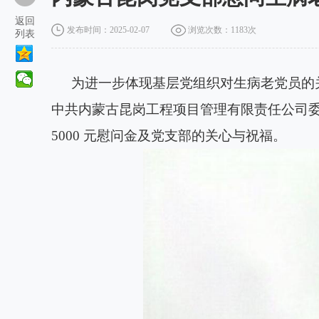
返回
发布时间：2025-02-07
浏览次数：1183次
列表
为进一步体现基层党组织对生病老党员的关心
中共内蒙古昆岗工程项目管理有限责任公司
5000 元慰问金及党支部的关心与祝福。